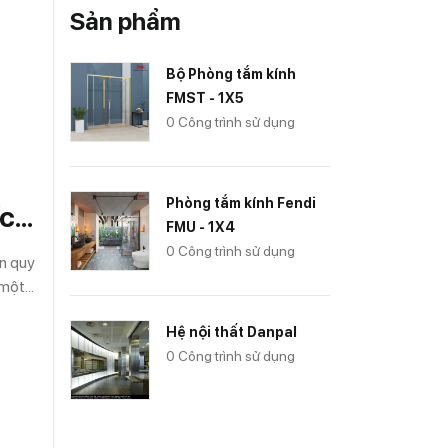
).
Sản phẩm
ệt
ành
Bộ Phòng tắm kính
FMST - 1X5
0 Công trình sử dụng
Phòng tắm kính Fendi
ích
FMU - 1X4
0 Công trình sử dụng
ẩn quy
 một
dấu
Hệ nội thất Danpal
trước
0 Công trình sử dụng
của
ước
iệt
kế