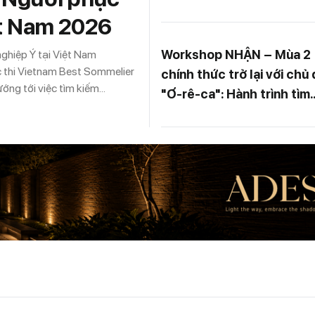
nguồn lực thúc đẩy chuy
ệt Nam 2026
đổi xanh
Workshop NHẬN – Mùa 2
nghiệp Ý tại Việt Nam
c thi Vietnam Best Sommelier
chính thức trở lại với chủ
ớng tới việc tìm kiếm
"Ơ-rê-ca": Hành trình tìm
ay còn mở ra cơ hội để nhà
kiếm bản sắc trong tư du
tham dự đấu trường Asia Best
kiến trúc