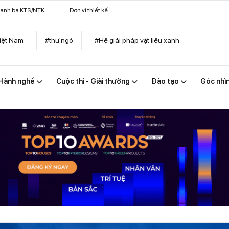
anh bạ KTS/NTK
Đơn vị thiết kế
iệt Nam
#thư ngỏ
#Hệ giải pháp vật liệu xanh
Hành nghề
Cuộc thi - Giải thưởng
Đào tạo
Góc nhì