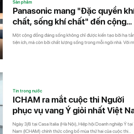
Sản phẩm
Panasonic mang "Đặc quyền kh
chất, sống khí chất" đến cộng
đồng cư dân
Một cộng đồng đáng sống không chỉ được kiến tạo bởi hạ tầ
tiện ích, mà còn bởi chất lượng sống trong mỗi ngôi nhà. Với 
muốn nâng tầm trải nghiệm sống cho cộng đồng cư dân đô thị
Panasonic mang đến chương trình "Đặc quyền khí chất, sống 
chất", tạo cơ hội cho cư dân trực tiếp trải nghiệm hệ sinh thái g
pháp chất lượng không khí trong nhà (IAQ – Indoor Air Quality
nhận nhiều ưu đãi hấp dẫn.
Tin trong nước
ICHAM ra mắt cuộc thi Người
phục vụ vang Ý giỏi nhất Việt 
2026
Ngày 3/8 tại Casa Italia (Hà Nội), Hiệp hội Doanh nghiệp Ý tại 
Nam (ICHAM) chính thức công bố mùa thứ hai của cuộc thi