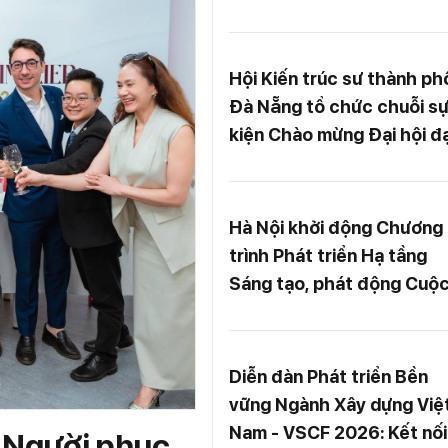
Becomes Soul"
Hội Kiến trúc sư thành ph
Đà Nẵng tổ chức chuỗi s
kiện Chào mừng Đại hội đạ
biểu Hội Kiến trúc sư Việt
Nam lần thứ XI
Hà Nội khởi động Chương
trình Phát triển Hạ tầng
Sáng tạo, phát động Cuộ
thi Thiết kế Không gian
Sáng tạo 2026
Diễn đàn Phát triển Bền
vững Ngành Xây dựng Việ
Nam - VSCF 2026: Kết nối
 Người phục