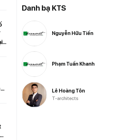
Danh bạ KTS
ố
ự
Nguyễn Hữu Tiến
i
Phạm Tuấn Khanh
c
Lê Hoàng Tôn
T-architects
t