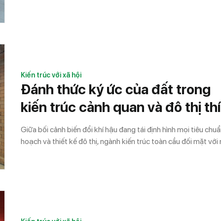
Vietnam Best Sommelier in Italian Wines 2026 (VBSIW 2026
Không chỉ hướng tới việc tìm kiếm sommelier xuất sắc nhất Vi
Nam, mùa giải năm nay còn mở ra cơ hội để nhà vô địch trở th
đại diện đầu tiên của Việt Nam tham dự đấu trường Asia Best
Sommelier in Italian Wines 2027.
Kiến trúc với xã hội
Đánh thức ký ức của đất trong
kiến trúc cảnh quan và đô thị th
ứng
Giữa bối cảnh biến đổi khí hậu đang tái định hình mọi tiêu chu
hoạch và thiết kế đô thị, ngành kiến trúc toàn cầu đối mặt với
cuộc khủng hoảng giữa sự cạn kiệt tài nguyên thiên nhiên và 
chân carbon khổng lồ từ các loại vật liệu truyền thống. Đứng 
thách thức đó, công trình nghiên cứu về vật liệu Bê tông đất 
TS. Nguyễn Thế Hùng nổi lên như một giải pháp mang tính b
ngoặt. Không chỉ giải quyết bài toán sạt lở, ngập lụt hay cạn k
cát đá xây dựng, nghiên cứu còn khơi gợi một ngôn ngữ thiết 