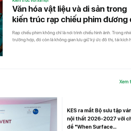
Kiến trúc với xã hội
“mềm”, hòa lập mật thiết với hệ sinh thái bản địa.
Văn hóa vật liệu và di sản trong
kiến trúc rạp chiếu phim đương 
Rạp chiếu phim không chỉ là nơi trình chiếu hình ảnh. Trong nhi
trường hợp, đó còn là không gian lưu giữ ký ức đô thị, tái kích
những công trình cũ và mở ra một cách tiếp cận mới với di sản
trúc.
Xem t
KES ra mắt Bộ sưu tập vá
nội thất 2026-2027 với c
đề "When Surface