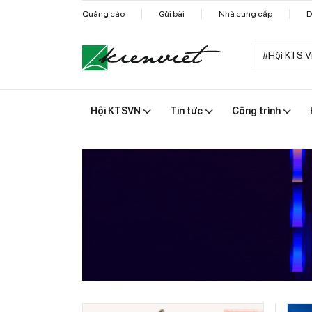
Quảng cáo
Gửi bài
Nhà cung cấp
D
#Hội KTS V
Hội KTSVN
Tin tức
Công trình