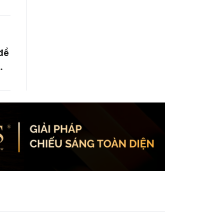
ển
 đề
y