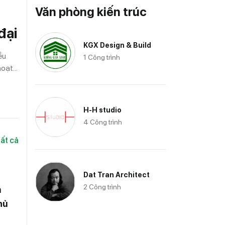
Văn phòng kiến trúc
đại
KGX Design & Build
ều
1 Công trình
 hoạt
 kiến
H-H studio
4 Công trình
ất cả
Dat Tran Architect
2 Công trình
n
hủ