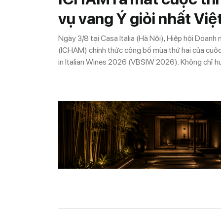
vụ vang Ý giỏi nhất Vi
Ngày 3/8 tại Casa Italia (Hà Nội), Hiệp hội Doanh 
(ICHAM) chính thức công bố mùa thứ hai của cuộ
in Italian Wines 2026 (VBSIW 2026). Không chỉ hư
sommelier xuất sắc nhất Việt Nam, mùa giải năm n
vô địch trở thành đại diện đầu tiên của Việt Nam 
Sommelier in Italian Wines 2027.