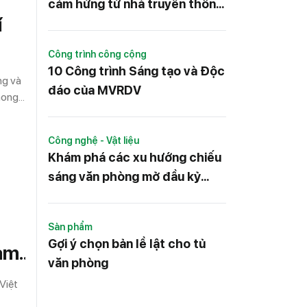
cảm hứng từ nhà truyền thống
í
của Nhật Bản
Công trình công cộng
10 Công trình Sáng tạo và Độc
ng và
đáo của MVRDV
mong
,
khí
Công nghệ - Vật liệu
iải
Khám phá các xu hướng chiếu
) và
sáng văn phòng mở đầu kỷ
nguyên làm việc mới
Sản phẩm
Gợi ý chọn bản lề lật cho tủ
Nam
văn phòng
Việt