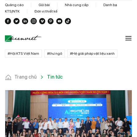
Quảng cáo
Gửi bài
Nhà cung cấp
Danh bạ
KTS/NTK
Đơn vị thiết kế
#Hội KTS Việt Nam
#thư ngỏ
#Hệ giải pháp vật liệu xanh
Trang chủ
Tin tức