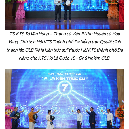
TS. KTS Tô Văn Hùng - Thành uỷ viên, Bí thư Huyện uỷ Hoà
Vang, Chủ tịch Hội KTS Thành phố Đà Nẵng trao Quyết định
thành lập CLB "AI là kiến trúc sư" thuộc Hội KTS thành phố Đà
Nẵng cho KTS Hồ Lê Quốc Vũ - Chủ Nhiệm CLB