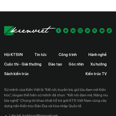
đầu tiên của Việt Nam tham dự đấu trường
Asia Best Sommelier in Italian Wines 2027.
Hội KTSVN
Tin tức
Công trình
Hành nghề
Cuộc thi - Giải thưởng
Đào tạo
Góc nhìn
Xu hướng
Sách kiến trúc
Kiến trúc TV
Sứ mệnh của Kiến Việt là “Kết nối, truyền bá, giữ lửa đam mê Kiến
trúc”, slogan thể hiện sứ mệnh đã chọn: “Kết nối đam mê, Nâng niu
lửa nghề” Chúng tôi khao khát hỗ trợ giới KTS Việt Nam cùng xây
dựng nền Kiến trúc Bản Địa và hòa nhập Quốc tế.
Liên hệ: hoiktsvn@kienviet.net