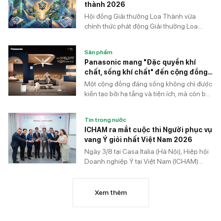
thành 2026
Hội đồng Giải thưởng Loa Thành vừa
chính thức phát động Giải thưởng Loa
Thành lần thứ 38 năm 2026, kêu gọi các
trường đại học, học viện và viện đào tạo
Sản phẩm
trên cả nước tuyển chọn những đồ án tốt
Panasonic mang "Đặc quyền khí
nghiệp xuất sắc tham gia giải thưởng
chất, sống khí chất" đến cộng đồng
thường niên danh giá dành cho sinh viên
cư dân
Một cộng đồng đáng sống không chỉ được
khối Xây dựng – Kiến trúc.
kiến tạo bởi hạ tầng và tiện ích, mà còn bởi
chất lượng sống trong mỗi ngôi nhà. Với
mong muốn nâng tầm trải nghiệm sống
Tin trong nước
cho cộng đồng cư dân đô thị, Panasonic
ICHAM ra mắt cuộc thi Người phục vụ
mang đến chương trình "Đặc quyền khí
vang Ý giỏi nhất Việt Nam 2026
chất, sống khí chất", tạo cơ hội cho cư dân
Ngày 3/8 tại Casa Italia (Hà Nội), Hiệp hội
trực tiếp trải nghiệm hệ sinh thái giải pháp
Doanh nghiệp Ý tại Việt Nam (ICHAM)
chất lượng không khí trong nhà (IAQ –
chính thức công bố mùa thứ hai của cuộc
Indoor Air Quality) và nhận nhiều ưu đãi
thi Vietnam Best Sommelier in Italian
hấp dẫn.
Wines 2026 (VBSIW 2026). Không chỉ
Xem thêm
hướng tới việc tìm kiếm sommelier xuất sắc
nhất Việt Nam, mùa giải năm nay còn mở
ra cơ hội để nhà vô địch trở thành đại diện