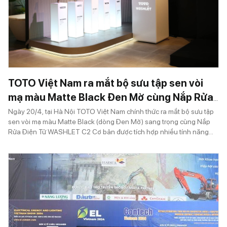
TOTO Việt Nam ra mắt bộ sưu tập sen vòi
mạ màu Matte Black Đen Mờ cùng Nắp Rửa
Điện Tử WASHLET C2 Cơ bản: Tiên phong
Ngày 20/4, tại Hà Nội TOTO Việt Nam chính thức ra mắt bộ sưu tập
sen vòi mạ màu Matte Black (dòng Đen Mờ) sang trọng cùng Nắp
kiến tạo “Một chuẩn sống mới”
Rửa Điện Tử WASHLET C2 Cơ bản được tích hợp nhiều tính năng
vượt trội, hứa hẹn đem lại những trải nghiệm không gian nhà tắm
đỉnh cao. Với chủ đề: “Một chuẩn sống mới”, sự kiện chứa đựng
nhiều thông điệp truyền cảm hứng mạnh mẽ.