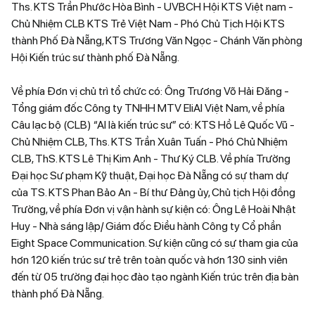
Ths. KTS Trần Phước Hòa Bình - UVBCH Hội KTS Việt nam -
Chủ Nhiệm CLB KTS Trẻ Việt Nam - Phó Chủ Tịch Hội KTS
thành Phố Đà Nẵng, KTS Trương Văn Ngọc - Chánh Văn phòng
Hội Kiến trúc sư thành phố Đà Nẵng.
Về phía Đơn vị chủ trì tổ chức có: Ông Trương Võ Hải Đăng -
Tổng giám đốc Công ty TNHH MTV EliAI Việt Nam, về phía
Câu lạc bộ (CLB) “AI là kiến trúc sư” có: KTS Hồ Lê Quốc Vũ -
Chủ Nhiệm CLB, Ths. KTS Trần Xuân Tuấn - Phó Chủ Nhiệm
CLB, ThS. KTS Lê Thị Kim Anh - Thư Ký CLB. Về phía Trường
Đại học Sư phạm Kỹ thuật, Đại học Đà Nẵng có sự tham dự
của TS. KTS Phan Bảo An - Bí thư Đảng ủy, Chủ tịch Hội đồng
Trường, về phía Đơn vị vận hành sự kiện có: Ông Lê Hoài Nhật
Huy - Nhà sáng lập/ Giám đốc Điều hành Công ty Cổ phần
Eight Space Communication. Sự kiện cũng có sự tham gia của
hơn 120 kiến trúc sư trẻ trên toàn quốc và hơn 130 sinh viên
đến từ 05 trường đại học đào tạo ngành Kiến trúc trên địa bàn
thành phố Đà Nẵng.