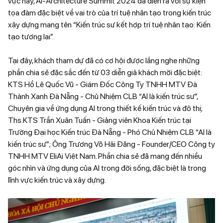
vực này, AI-Architecture Summit 2024 đã diễn ra với sự kiện
tọa đàm đặc biệt về vai trò của trí tuệ nhân tạo trong kiến trúc
xây dựng mang tên “Kiến trúc sư kết hợp trí tuệ nhân tạo: Kiến
tạo tương lai”.
Tại đây, khách tham dự đã có cơ hội được lắng nghe những
phần chia sẻ đặc sắc đến từ 03 diễn giả khách mời đặc biệt:
KTS Hồ Lê Quốc Vũ - Giám Đốc Công Ty TNHH MTV Đà
Thành Xanh Đà Nẵng - Chủ Nhiệm CLB “AI là kiến trúc sư”,
Chuyên gia về ứng dụng AI trong thiết kế kiến trúc và đô thị;
Ths.KTS Trần Xuân Tuấn - Giảng viên Khoa Kiến trúc tại
Trường Đại học Kiến trúc Đà Nẵng - Phó Chủ Nhiệm CLB “AI là
kiến trúc sư”; Ông Trương Võ Hải Đăng - Founder/CEO Công ty
TNHH MTV EliAi Việt Nam. Phần chia sẻ đã mang đến nhiều
góc nhìn và ứng dụng của AI trong đời sống, đặc biệt là trong
lĩnh vực kiến trúc và xây dựng.