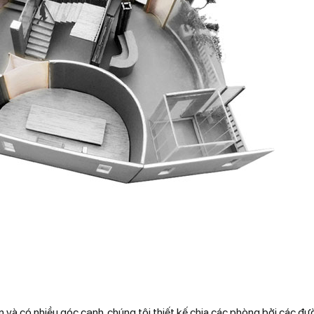
và có nhiều góc cạnh, chúng tôi thiết kế chia các phòng bởi các đ