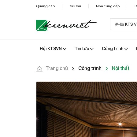
Quảng cáo
Gửi bài
Nhà cung cấp
D
#Hội KTS V
Hội KTSVN
Tin tức
Công trình
Trang chủ
Công trình
Nội thất