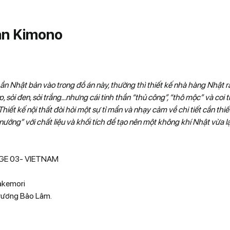
ản Kimono
thần Nhật bản vào trong đồ án này, thường thì thiết kế nhà hàng Nhật r
 sỏi đen, sỏi trắng…nhưng cái tinh thần “thủ công”, “thô mộc” và coi 
Thiết kế nội thất đòi hỏi một sự tỉ mẩn và nhạy cảm về chi tiết cần thiế
nướng” với chất liệu và khối tích để tạo nên một không khí Nhật vừa lạ 
UGE 03- VIETNAM
Takemori
rương Bảo Lâm.