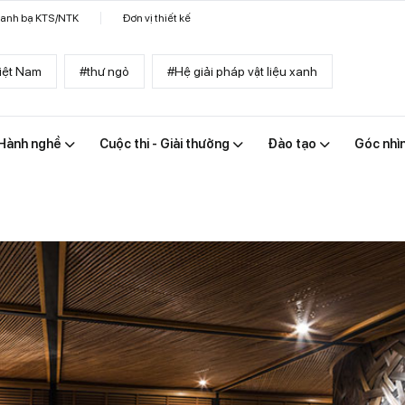
anh bạ KTS/NTK
Đơn vị thiết kế
iệt Nam
#thư ngỏ
#Hệ giải pháp vật liệu xanh
Hành nghề
Cuộc thi - Giải thưởng
Đào tạo
Góc nhì